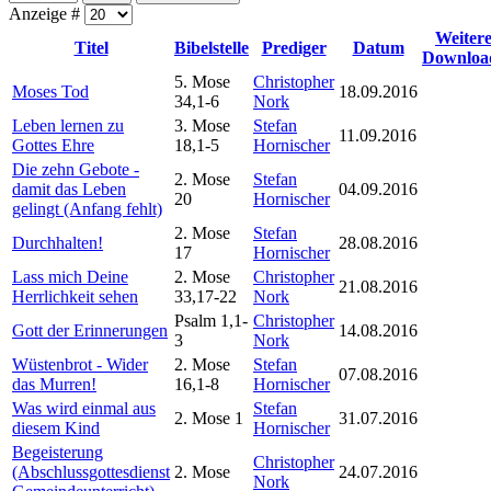
Anzeige #
Weiter
Titel
Bibelstelle
Prediger
Datum
Downloa
5. Mose
Christopher
Moses Tod
18.09.2016
34,1-6
Nork
Leben lernen zu
3. Mose
Stefan
11.09.2016
Gottes Ehre
18,1-5
Hornischer
Die zehn Gebote -
2. Mose
Stefan
damit das Leben
04.09.2016
20
Hornischer
gelingt (Anfang fehlt)
2. Mose
Stefan
Durchhalten!
28.08.2016
17
Hornischer
Lass mich Deine
2. Mose
Christopher
21.08.2016
Herrlichkeit sehen
33,17-22
Nork
Psalm 1,1-
Christopher
Gott der Erinnerungen
14.08.2016
3
Nork
Wüstenbrot - Wider
2. Mose
Stefan
07.08.2016
das Murren!
16,1-8
Hornischer
Was wird einmal aus
Stefan
2. Mose 1
31.07.2016
diesem Kind
Hornischer
Begeisterung
Christopher
(Abschlussgottesdienst
2. Mose
24.07.2016
Nork