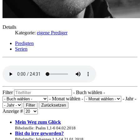
Details
Kategorie:
eigene Prediger
Predigten
Serien
Filter
- Buch wählen -
- Monat wählen -
- Jahr -
Filter
Zurücksetzen
Anzeige #
Mein Weg zum Glück
Bibelstelle: Psalm 1,1-6
04.02.2018
Bist du irre geworden?
Bibelstelle: Johannes 1,1-14
21.01.2018