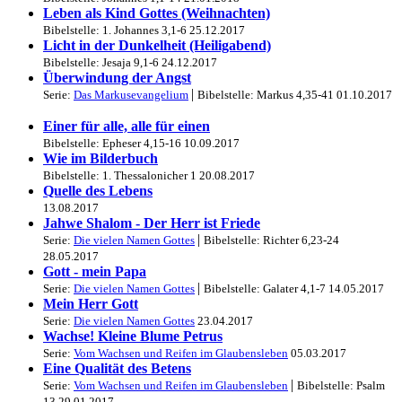
Leben als Kind Gottes (Weihnachten)
Bibelstelle: 1. Johannes 3,1-6
25.12.2017
Licht in der Dunkelheit (Heiligabend)
Bibelstelle: Jesaja 9,1-6
24.12.2017
Überwindung der Angst
|
Serie:
Das Markusevangelium
Bibelstelle: Markus 4,35-41
01.10.2017
Einer für alle, alle für einen
Bibelstelle: Epheser 4,15-16
10.09.2017
Wie im Bilderbuch
Bibelstelle: 1. Thessalonicher 1
20.08.2017
Quelle des Lebens
13.08.2017
Jahwe Shalom - Der Herr ist Friede
|
Serie:
Die vielen Namen Gottes
Bibelstelle: Richter 6,23-24
28.05.2017
Gott - mein Papa
|
Serie:
Die vielen Namen Gottes
Bibelstelle: Galater 4,1-7
14.05.2017
Mein Herr Gott
Serie:
Die vielen Namen Gottes
23.04.2017
Wachse! Kleine Blume Petrus
Serie:
Vom Wachsen und Reifen im Glaubensleben
05.03.2017
Eine Qualität des Betens
|
Serie:
Vom Wachsen und Reifen im Glaubensleben
Bibelstelle: Psalm
13
29.01.2017