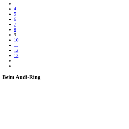
4
5
6
7
8
9
10
11
12
13
Beim Audi-Ring