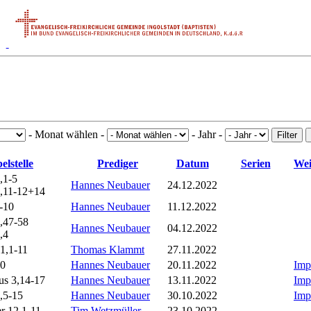
- Monat wählen -
- Jahr -
Filter
elstelle
Prediger
Datum
Serien
Wei
,1-5
Hannes Neubauer
24.12.2022
1,11-12+14
3-10
Hannes Neubauer
11.12.2022
,47-58
Hannes Neubauer
04.12.2022
,4
1,1-11
Thomas Klammt
27.11.2022
20
Hannes Neubauer
20.11.2022
Imp
us 3,14-17
Hannes Neubauer
13.11.2022
Imp
,5-15
Hannes Neubauer
30.10.2022
Imp
er 12,1-11
Tim Wetzmüller
23.10.2022