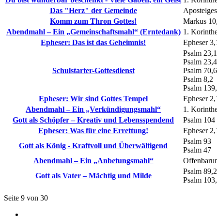
Das "Herz" der Gemeinde
Apostelges
Komm zum Thron Gottes!
Markus 10
Abendmahl – Ein „Gemeinschaftsmahl“ (Erntedank)
1. Korinth
Epheser: Das ist das Geheimnis!
Epheser 3,
Psalm 23,1
Psalm 23,4
Schulstarter-Gottesdienst
Psalm 70,6
Psalm 8,2
Psalm 139
Epheser: Wir sind Gottes Tempel
Epheser 2,
Abendmahl – Ein „Verkündigungsmahl“
1. Korinth
Gott als Schöpfer – Kreativ und Lebensspendend
Psalm 104
Epheser: Was für eine Errettung!
Epheser 2,
Psalm 93
Gott als König - Kraftvoll und Überwältigend
Psalm 47
Abendmahl – Ein „Anbetungsmahl“
Offenbarun
Psalm 89,
Gott als Vater – Mächtig und Milde
Psalm 103
Seite 9 von 30