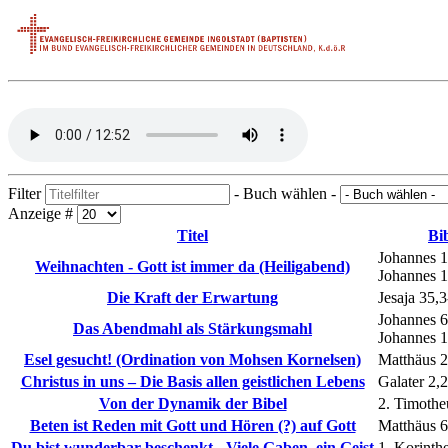
Filter
- Buch wählen -
Anzeige #
Titel
Bib
Johannes 1
Weihnachten - Gott ist immer da (Heiligabend)
Johannes 
Die Kraft der Erwartung
Jesaja 35,
Johannes 6
Das Abendmahl als Stärkungsmahl
Johannes 1
Esel gesucht! (Ordination von Mohsen Kornelsen)
Matthäus 2
Christus in uns – Die Basis allen geistlichen Lebens
Galater 2,
Von der Dynamik der Bibel
2. Timothe
Beten ist Reden mit Gott und Hören (?) auf Gott
Matthäus 6
Du bist wunderbar beschenkt - Viele Gaben, ein Geist
1. Korinth