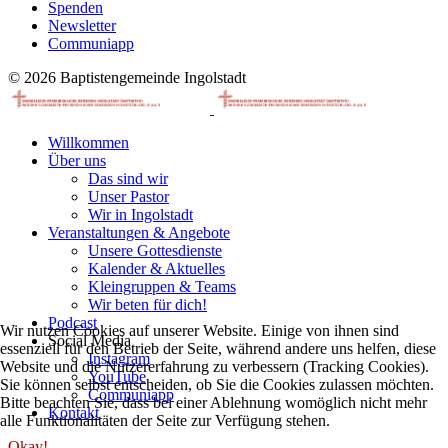
Spenden
Newsletter
Communiapp
© 2026 Baptistengemeinde Ingolstadt
Willkommen
Über uns
Das sind wir
Unser Pastor
Wir in Ingolstadt
Veranstaltungen & Angebote
Unsere Gottesdienste
Kalender & Aktuelles
Kleingruppen & Teams
Wir beten für dich!
Podcast
Wir nutzen Cookies auf unserer Website. Einige von ihnen sind
Social Media
essenziell für den Betrieb der Seite, während andere uns helfen, diese
Instagram
Website und die Nutzererfahrung zu verbessern (Tracking Cookies).
YouTube
Sie können selbst entscheiden, ob Sie die Cookies zulassen möchten.
Communiapp
Bitte beachten Sie, dass bei einer Ablehnung womöglich nicht mehr
Kontakt
alle Funktionalitäten der Seite zur Verfügung stehen.
Okay!