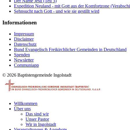
Der Name Jesu (Teil 3)
Expedition Neuland - mit Gott aus der Komfortzone (Verabsch
Sehnsucht nach Gott - und wie sie gestillt wird
Informationen
Impressum
Disclaimer
Datenschutz
Bund Evangelisch Freikirchlicher Gemeinden in Deutschland
Spenden
Newsletter
Communiapp
© 2026 Baptistengemeinde Ingolstadt
Willkommen
Über uns
Das sind wir
Unser Pastor
Wir in Ingolstadt
Veranstaltungen & Angebote