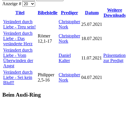
Anzeige #
Weitere
Titel
Bibelstelle
Prediger
Datum
Downloads
Verändert durch
Christopher
25.07.2021
Liebe - Treu sein!
Nork
Verändert durch
Römer
Christopher
Liebe - Das
18.07.2021
12,1-17
Nork
veränderte Herz
Verändert durch
Liebe - Vom
Daniel
Präsentation
11.07.2021
Überwinden der
Kalter
zur Predigt
Angst
Verändert durch
Philipper
Christopher
Liebe - Sei kein
04.07.2021
2,5-16
Nork
Bluff!
Beim Audi-Ring